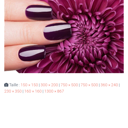
Taille :
150 × 150
|
300 × 200
|
750 × 500
|
750 × 500
|
360 × 240
|
230 × 350
|
160 × 160
|
1300 × 867